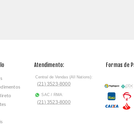
lo
Atendimento:
Formas de 
Central de Vendas (All Nations):
os
ﾠ
(21) 3523-8000
cedimentos
direto
SAC / RMA:
ﾠ
(21) 3523-8000
tes
is