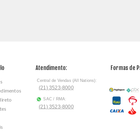
lo
Atendimento:
Formas de 
Central de Vendas (All Nations):
os
ﾠ
(21) 3523-8000
cedimentos
direto
SAC / RMA:
ﾠ
(21) 3523-8000
tes
is