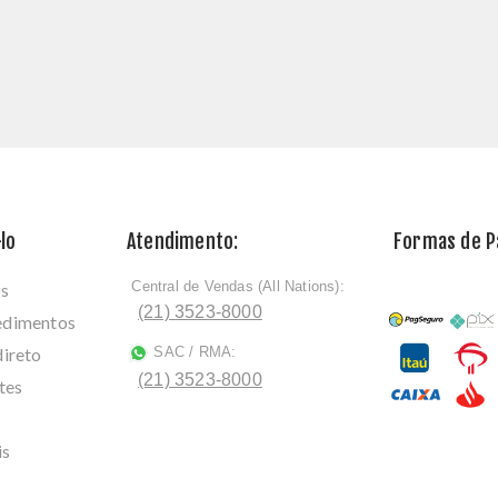
lo
Atendimento:
Formas de 
Central de Vendas (All Nations):
os
ﾠ
(21) 3523-8000
cedimentos
direto
SAC / RMA:
ﾠ
(21) 3523-8000
tes
is