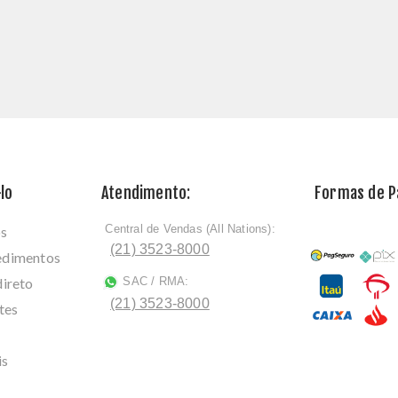
lo
Atendimento:
Formas de 
Central de Vendas (All Nations):
os
ﾠ
(21) 3523-8000
cedimentos
direto
SAC / RMA:
ﾠ
(21) 3523-8000
tes
is