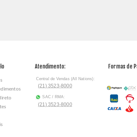
lo
Atendimento:
Formas de 
Central de Vendas (All Nations):
os
ﾠ
(21) 3523-8000
cedimentos
direto
SAC / RMA:
ﾠ
(21) 3523-8000
tes
is