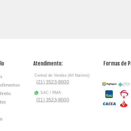
lo
Atendimento:
Formas de 
Central de Vendas (All Nations):
os
ﾠ
(21) 3523-8000
cedimentos
direto
SAC / RMA:
ﾠ
(21) 3523-8000
tes
is