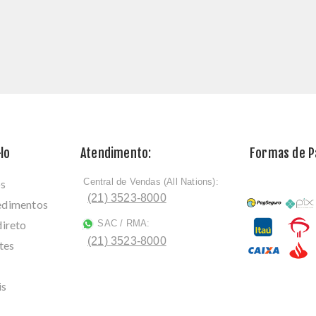
lo
Atendimento:
Formas de 
Central de Vendas (All Nations):
os
ﾠ
(21) 3523-8000
cedimentos
direto
SAC / RMA:
ﾠ
(21) 3523-8000
tes
is