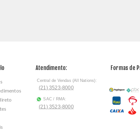
lo
Atendimento:
Formas de 
Central de Vendas (All Nations):
os
ﾠ
(21) 3523-8000
cedimentos
direto
SAC / RMA:
ﾠ
(21) 3523-8000
tes
is