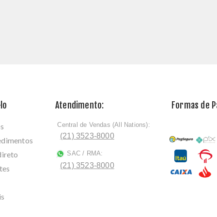
lo
Atendimento:
Formas de 
Central de Vendas (All Nations):
os
ﾠ
(21) 3523-8000
cedimentos
direto
SAC / RMA:
ﾠ
(21) 3523-8000
tes
is