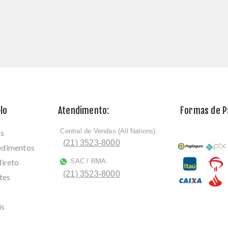
lo
Atendimento:
Formas de 
Central de Vendas (All Nations):
os
ﾠ
(21) 3523-8000
cedimentos
direto
SAC / RMA:
ﾠ
(21) 3523-8000
tes
is