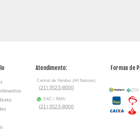
lo
Atendimento:
Formas de 
Central de Vendas (All Nations):
os
ﾠ
(21) 3523-8000
cedimentos
direto
SAC / RMA:
ﾠ
(21) 3523-8000
tes
is