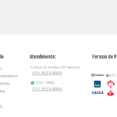
lo
Atendimento:
Formas de 
Central de Vendas (All Nations):
os
ﾠ
(21) 3523-8000
cedimentos
direto
SAC / RMA:
ﾠ
(21) 3523-8000
tes
is