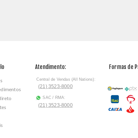
lo
Atendimento:
Formas de 
Central de Vendas (All Nations):
os
ﾠ
(21) 3523-8000
cedimentos
direto
SAC / RMA:
ﾠ
(21) 3523-8000
tes
is