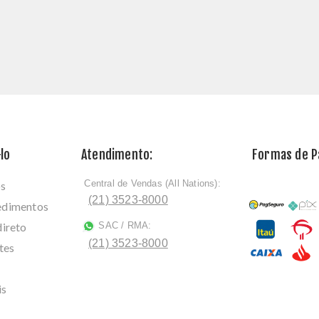
lo
Atendimento:
Formas de 
Central de Vendas (All Nations):
os
ﾠ
(21) 3523-8000
cedimentos
direto
SAC / RMA:
ﾠ
(21) 3523-8000
tes
is