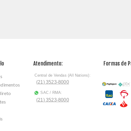
lo
Atendimento:
Formas de 
Central de Vendas (All Nations):
os
ﾠ
(21) 3523-8000
cedimentos
direto
SAC / RMA:
ﾠ
(21) 3523-8000
tes
is